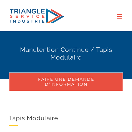
Skip
to
content
Manutention Continue / Tapis
Modulaire
FAIRE UNE DEMANDE
D’INFORMATION
Tapis Modulaire